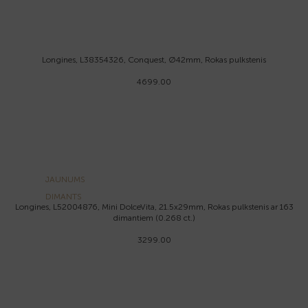
Longines, L38354326, Conquest, Ø42mm, Rokas pulkstenis
4699.00
JAUNUMS
DIMANTS
Longines, L52004876, Mini DolceVita, 21.5x29mm, Rokas pulkstenis ar 163
dimantiem (0.268 ct.)
3299.00