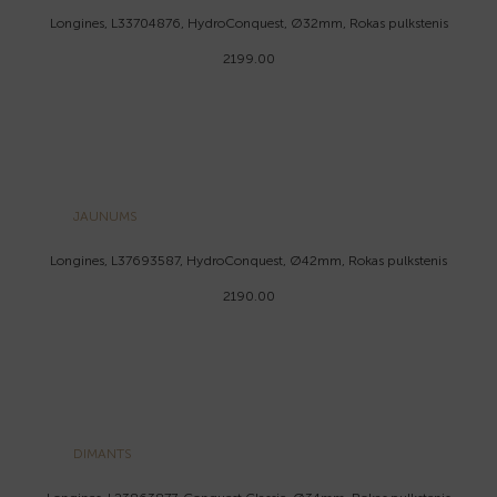
Longines, L33704876, HydroConquest, Ø32mm, Rokas pulkstenis
2199.00
JAUNUMS
Longines, L37693587, HydroConquest, Ø42mm, Rokas pulkstenis
2190.00
DIMANTS