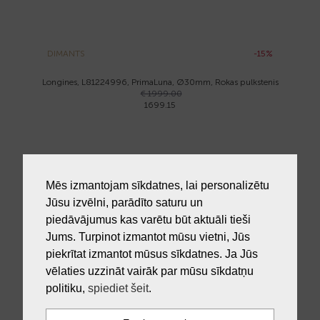
DIMANTS
-15%
Longines, L81224996, PrimaLuna, Ø30mm, Rokas pulkstenis
€ 1999.00
1699.15
Mēs izmantojam sīkdatnes, lai personalizētu
Jūsu izvēlni, parādīto saturu un
DIMANTS
-15%
piedāvājumus kas varētu būt aktuāli tieši
Longines, L33773887, Conquest, Ø34mm, Rokas pulkstenis
Jums. Turpinot izmantot mūsu vietni, Jūs
€ 1999.00
piekrītat izmantot mūsus sīkdatnes. Ja Jūs
1699.15
vēlaties uzzināt vairāk par mūsu sīkdatņu
politiku,
spiediet šeit
.