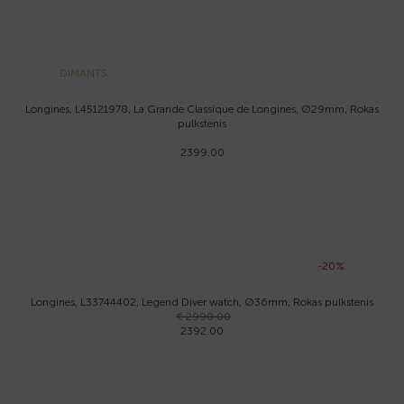
DIMANTS
Longines, L45121978, La Grande Classique de Longines, Ø29mm, Rokas
pulkstenis
2399.00
-20%
Longines, L33744402, Legend Diver watch, Ø36mm, Rokas pulkstenis
€ 2990.00
2392.00