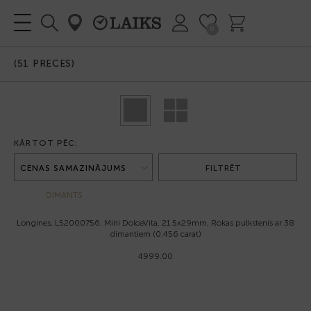
0
(
51
PRECES)
KĀRTOT PĒC:
FILTRĒT
DIMANTS
Longines, L52000756, Mini DolceVita, 21.5x29mm, Rokas pulkstenis ar 38
dimantiem (0.456 carat)
4999.00