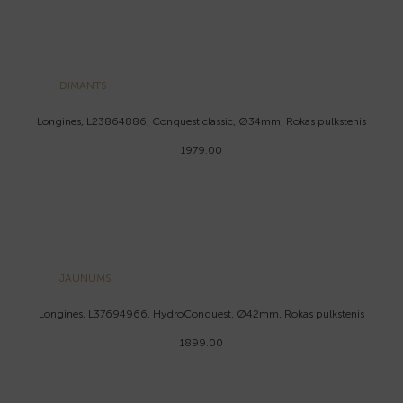
DIMANTS
Longines, L23864886, Conquest classic, Ø34mm, Rokas pulkstenis
1979.00
JAUNUMS
Longines, L37694966, HydroConquest, Ø42mm, Rokas pulkstenis
1899.00