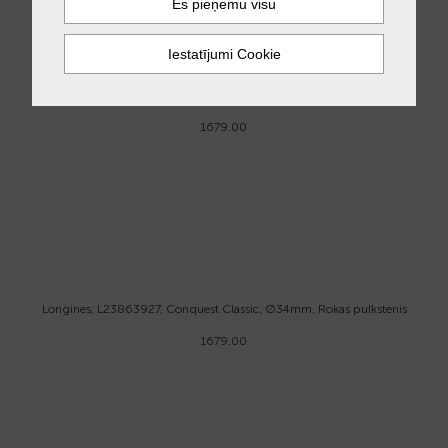
Longines, L23863727, Conquest classic, Ø34mm, Rokas pulkstenis
1679.00
Longines, L23863927, Conquest Classic, Ø34mm, Rokas pulkstenis
1679.00