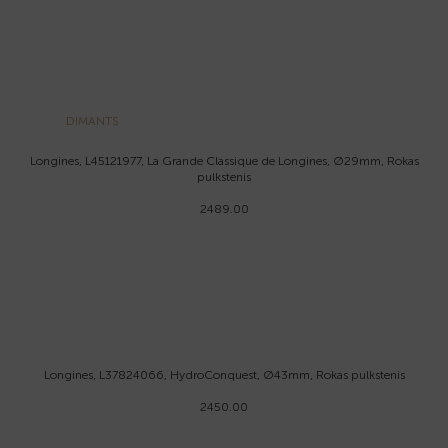
DIMANTS
Longines, L45121977, La Grande Classique de Longines, Ø29mm, Rokas
pulkstenis
2489.00
Longines, L37824066, HydroConquest, Ø43mm, Rokas pulkstenis
2450.00