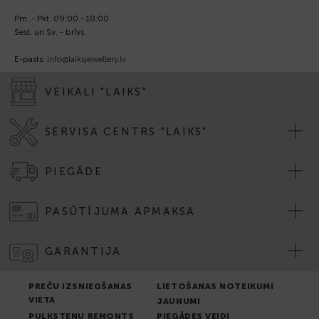
Pm. - Pkt. 09:00 - 18:00
Sest. un Sv. - brīvs.
E-pasts:
info@laiksjewellery.lv
VEIKALI "LAIKS"
SERVISA CENTRS "LAIKS"
PIEGĀDE
PASŪTĪJUMA APMAKSA
GARANTIJA
PREČU IZSNIEGŠANAS
LIETOŠANAS NOTEIKUMI
VIETA
JAUNUMI
PULKSTEŅU REMONTS
PIEGĀDES VEIDI