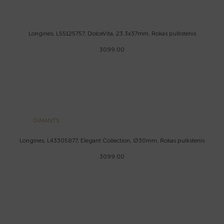
Longines, L55125757, DolceVita, 23.3x37mm, Rokas pulkstenis
3099.00
DIMANTS
Longines, L43305877, Elegant Collection, Ø30mm, Rokas pulkstenis
3099.00