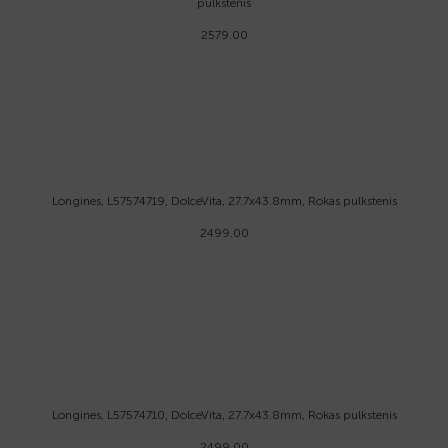
pulkstenis
2579.00
Longines, L57574719, DolceVita, 27.7x43.8mm, Rokas pulkstenis
2499.00
Longines, L57574710, DolceVita, 27.7x43.8mm, Rokas pulkstenis
2499.00