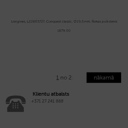
Longines, L22863727, Conquest classic, Ø29,5mm, Rokas pulkstenis
1679.00
1
no 2
nākamā
Klientu atbalsts
+371 27 241 888