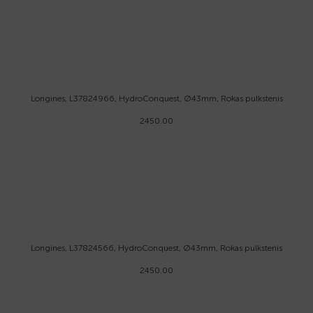
Longines, L37824966, HydroConquest, Ø43mm, Rokas pulkstenis
2450.00
Longines, L37824566, HydroConquest, Ø43mm, Rokas pulkstenis
2450.00