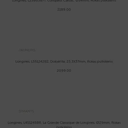
Longines, L23863877, Conquest Classic, Ø34mm, Rokas pulkstenis
2189.00
JAUNUMS
Longines, L55124282, DolceVita, 23.3X37mm, Rokas pulkstenis
2099.00
DIMANTS
Longines, L45124586, La Grande Classique de Longines, Ø29mm, Rokas
pulkstenis