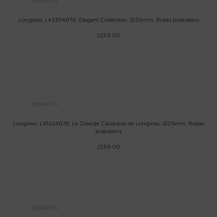
DIMANTS
Longines, L43304876, Elegant Collection, Ø30mm, Rokas pulkstenis
2259.00
DIMANTS
Longines, L45124876, La Grande Classique de Longines, Ø29mm, Rokas
pulkstenis
2199.00
DIMANTS