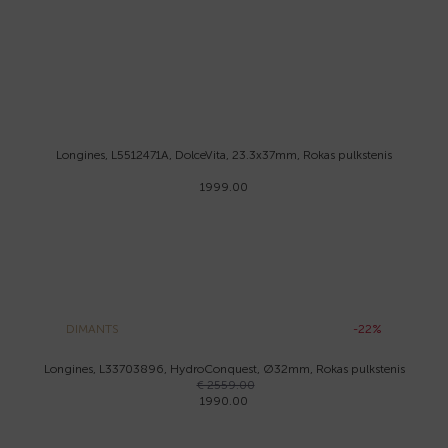
Longines, L5512471A, DolceVita, 23.3x37mm, Rokas pulkstenis
1999.00
DIMANTS
-22%
Longines, L33703896, HydroConquest, Ø32mm, Rokas pulkstenis
€ 2559.00
1990.00