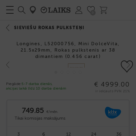
0
SIEVIEŠU ROKAS PULKSTEŅI
Longines, L52000756, Mini DolceVita,
21.5x29mm, Rokas pulkstenis ar 38
dimantiem (0.456 carat)
Previous
Next
DIMANTS
€ 4999.00
Piegāde:
5-7 darba dienās,
akcijas laikā līdz 10 darba dienām
ir iekļauts PVN 21%