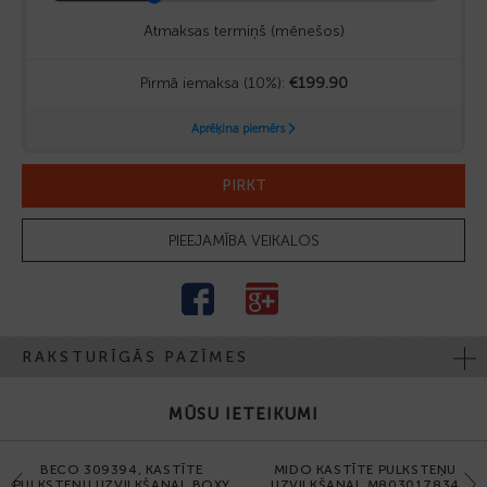
PIRKT
PIEEJAMĪBA VEIKALOS
RAKSTURĪGĀS PAZĪMES
MŪSU IETEIKUMI
BECO 309394, KASTĪTE
MIDO KASTĪTE PULKSTEŅU
Previous
Next
PULKSTEŅU UZVILKŠANAI, BOXY
UZVILKŠANAI, M803017834