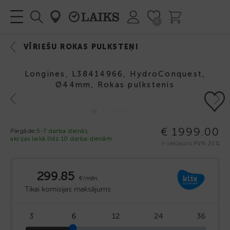
0
VĪRIEŠU ROKAS PULKSTEŅI
Longines, L38414966, HydroConquest,
Ø44mm, Rokas pulkstenis
Previous
Next
€ 1999.00
Piegāde:
5-7 darba dienās,
akcijas laikā līdz 10 darba dienām
ir iekļauts PVN 21%