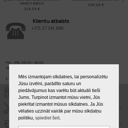
FANCY BRICK
259.00 €
114.50 €
Klientu atbalsts
+371 27 241 888
Pm. - Pkt. 09:00 - 18:00
Sest. un Sv. - brīvs.
Mēs izmantojam sīkdatnes, lai personalizētu
E-pasts:
info@laiksjewellery.lv
Jūsu izvēlni, parādīto saturu un
piedāvājumus kas varētu būt aktuāli tieši
VEIKALI "LAIKS"
Jums. Turpinot izmantot mūsu vietni, Jūs
piekrītat izmantot mūsus sīkdatnes. Ja Jūs
SERVISA CENTRS "LAIKS"
vēlaties uzzināt vairāk par mūsu sīkdatņu
politiku,
spiediet šeit
.
PIEGĀDE