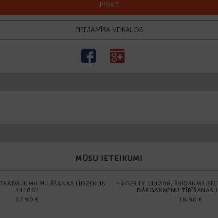
PIRKT
PIEEJAMĪBA VEIKALOS
MŪSU IETEIKUMI
STRĀDĀJUMU PULĒŠANAS LĪDZEKLIS,
HAGERTY 111708, ŠĶIDRUMS ZEL
141061
DĀRGAKMEŅU TĪRĪŠANAS L
17.90 €
18.90 €