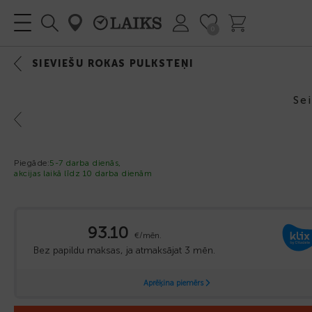
0
IZVĒLNE
SIEVIEŠU ROKAS PULKSTEŅI
Se
Previous
Piegāde:
5-7 darba dienās,
akcijas laikā līdz 10 darba dienām