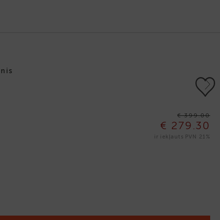
nis
Next
€ 399.00
€ 279.30
ir iekļauts PVN 21%