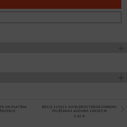
TA UN PLATĪNA,
BECO 113013 JUVELERIZSTRĀDĀJUMIEMU
Next
ĪDZEKLIS
PULĒŠANAS AUDUMS 24X20CM
5.50 €