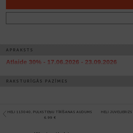
APRAKSTS
Atlaide 30% - 17.06.2026 - 23.09.2026
RAKSTURĪGĀS PAZĪMES
HELI 113040, PULKSTEŅU TĪRĪŠANAS AUDUMS
HELI JUVELIERIZ
Previous
6.99 €