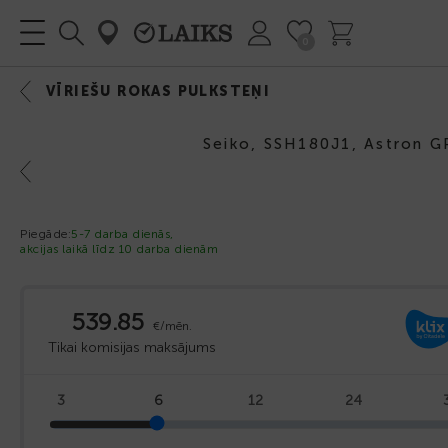
0
IZVĒLNE
VĪRIEŠU ROKAS PULKSTEŅI
Seiko, SSH180J1, Astron G
Previous
Piegāde:
5-7 darba dienās,
akcijas laikā līdz 10 darba dienām