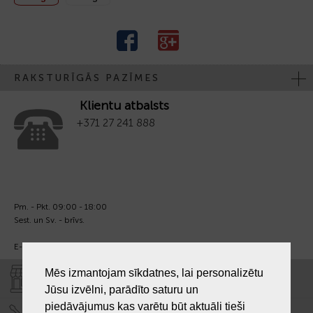
RAKSTURĪGĀS PAZĪMES
Klientu atbalsts
+371 27 241 888
Pm. - Pkt. 09:00 - 18:00
Sest. un Sv. - brīvs.
E-pasts:
info@laiksjewellery.lv
Mēs izmantojam sīkdatnes, lai personalizētu
VEIKALI "LAIKS"
Jūsu izvēlni, parādīto saturu un
piedāvājumus kas varētu būt aktuāli tieši