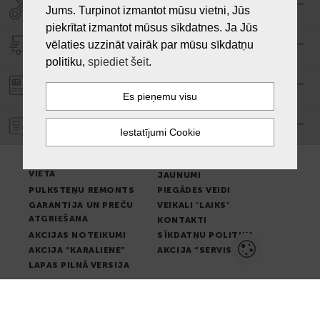
SERVISA CENTRS "LAIKS"
Jums. Turpinot izmantot mūsu vietni, Jūs
piekrītat izmantot mūsus sīkdatnes. Ja Jūs
PIEGĀDE
vēlaties uzzināt vairāk par mūsu sīkdatņu
politiku,
spiediet šeit
.
PASŪTĪJUMA APMAKSA
GARANTIJA
PREČU IZSNIEGŠANAS
LIETOŠANAS NOTEIKUMI
VIETA
JAUNUMI
PULKSTEŅU REMONTS
PIEGĀDES VEIDI
GARANTIJA UN PREČU
VEIKALI "LAIKS"
ATGRIEŠANA
KONTAKTI
AKCIJAS NOTEIKUMI
SĪKDATŅU POLITIKA
AKCIJA “KARALIENE”
AKCIJA “SERVISS”
LAPAS PILNĀ VERSIJA