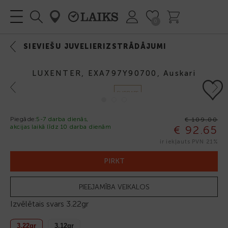
0
SIEVIEŠU JUVELIERIZSTRĀDĀJUMI
LUXENTER, EXA797Y90700, Auskari
Previous
Next
SUDRABS
925
Piegāde:
5-7 darba dienās,
€ 109.00
akcijas laikā līdz 10 darba dienām
€ 92.65
-15%
ir iekļauts PVN 21%
PIRKT
PIEEJAMĪBA VEIKALOS
Izvēlētais svars
3.22gr
3.22gr
3.12gr