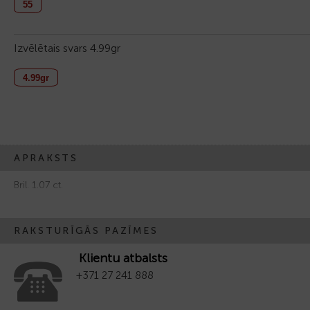
55
Izvēlētais svars
4.99gr
4.99gr
APRAKSTS
Bril. 1.07 ct.
RAKSTURĪGĀS PAZĪMES
Klientu atbalsts
+371 27 241 888