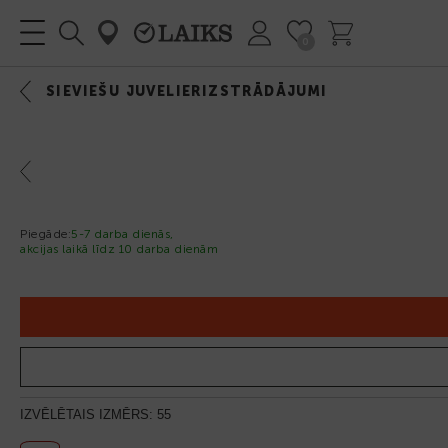
0
IZVĒLNE
SIEVIEŠU JUVELIERIZSTRĀDĀJUMI
Previous
Piegāde:
5-7 darba dienās,
akcijas laikā līdz 10 darba dienām
IZVĒLĒTAIS IZMĒRS:
55