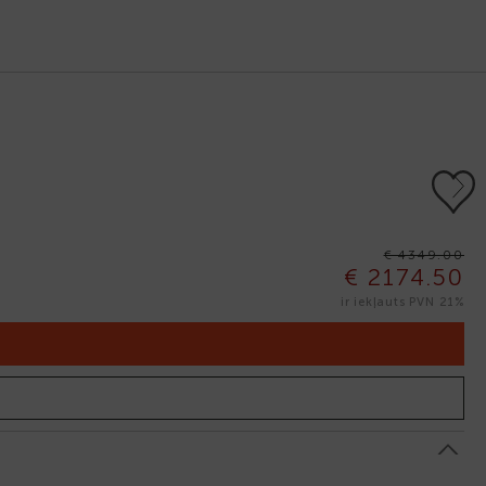
Next
€ 4349.00
€ 2174.50
ir iekļauts PVN 21%