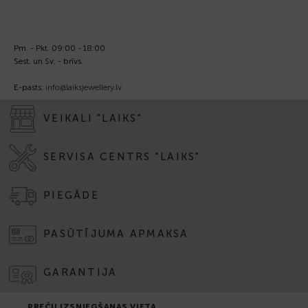
Pm. - Pkt. 09:00 - 18:00
Sest. un Sv. - brīvs.
E-pasts:
info@laiksjewellery.lv
VEIKALI "LAIKS"
SERVISA CENTRS "LAIKS"
PIEGĀDE
PASŪTĪJUMA APMAKSA
GARANTIJA
PREČU IZSNIEGŠANAS VIETA