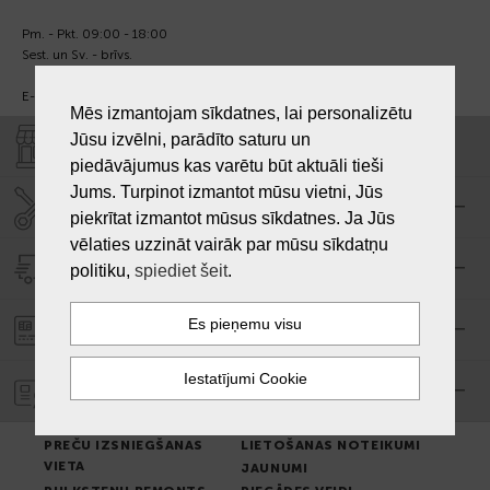
Pm. - Pkt. 09:00 - 18:00
Sest. un Sv. - brīvs.
E-pasts:
info@laiksjewellery.lv
Mēs izmantojam sīkdatnes, lai personalizētu
Jūsu izvēlni, parādīto saturu un
VEIKALI "LAIKS"
piedāvājumus kas varētu būt aktuāli tieši
Jums. Turpinot izmantot mūsu vietni, Jūs
SERVISA CENTRS "LAIKS"
piekrītat izmantot mūsus sīkdatnes. Ja Jūs
vēlaties uzzināt vairāk par mūsu sīkdatņu
PIEGĀDE
politiku,
spiediet šeit
.
PASŪTĪJUMA APMAKSA
GARANTIJA
PREČU IZSNIEGŠANAS
LIETOŠANAS NOTEIKUMI
VIETA
JAUNUMI