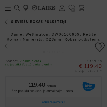
0
SIEVIEŠU ROKAS PULKSTEŅI
Daniel Wellington, DW00100859, Petite
Roman Numerals, Ø28mm, Rokas pulkstenis
Previous
Next
-40%
Piegāde:
5-7 darba dienās,
€ 199.00
akcijas laikā līdz 10 darba dienām
€ 119.40
ir iekļauts PVN 21%