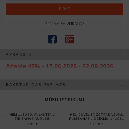
PIRKT
PIEEJAMĪBA VEIKALOS
APRAKSTS
Atlaide 40% - 17.06.2026 - 22.09.2026
RAKSTURĪGĀS PAZĪMES
MŪSU IETEIKUMI
HELI 113040, PULKSTEŅU
HELI JUVELIERIZSTRĀDĀJUMU
Previous
Next
TĪRĪŠANAS AUDUMS
PULĒŠANAS LĪDZEKLIS, 141061
6.99 €
17.90 €