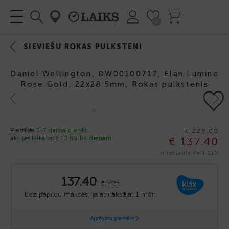
0
SIEVIEŠU ROKAS PULKSTEŅI
Daniel Wellington, DW00100717, Elan Lumine
Rose Gold, 22x28.5mm, Rokas pulkstenis
Previous
Next
-40%
Piegāde:
5-7 darba dienās,
€ 229.00
akcijas laikā līdz 10 darba dienām
€ 137.40
ir iekļauts PVN 21%