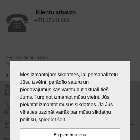
Klientu atbalsts
+371 27 241 888
Pm. - Pkt. 09:00 - 18:00
Sest. un Sv. - brīvs.
Mēs izmantojam sīkdatnes, lai personalizētu
E-pasts:
info@laiksjewellery.lv
Jūsu izvēlni, parādīto saturu un
piedāvājumus kas varētu būt aktuāli tieši
VEIKALI "LAIKS"
Jums. Turpinot izmantot mūsu vietni, Jūs
piekrītat izmantot mūsus sīkdatnes. Ja Jūs
SERVISA CENTRS "LAIKS"
vēlaties uzzināt vairāk par mūsu sīkdatņu
politiku,
spiediet šeit
.
PIEGĀDE