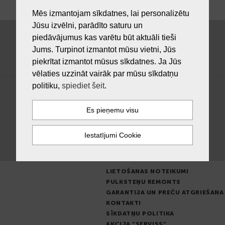
Mēs izmantojam sīkdatnes, lai personalizētu
Jūsu izvēlni, parādīto saturu un
piedāvājumus kas varētu būt aktuāli tieši
Jums. Turpinot izmantot mūsu vietni, Jūs
piekrītat izmantot mūsus sīkdatnes. Ja Jūs
vēlaties uzzināt vairāk par mūsu sīkdatņu
politiku,
spiediet šeit
.
LIETOŠANAS NOTEIKUMI
PULKSTEŅU REMONTS
GARANTIJA UN PREČU ATGRIEŠANA
KONTAKTI
SĪKDATŅU POLITIKA
AKCIJA “SERVISS”