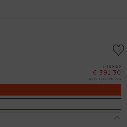
Next
€ 559.00
€ 391.30
ir iekļauts PVN 21%