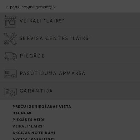
E-pasts:
info@laiksjewellery.lv
VEIKALI "LAIKS"
SERVISA CENTRS "LAIKS"
PIEGĀDE
PASŪTĪJUMA APMAKSA
GARANTIJA
PREČU IZSNIEGŠANAS VIETA
JAUNUMI
PIEGĀDES VEIDI
VEIKALI "LAIKS"
AKCIJAS NOTEIKUMI
AKCIJA “KARALIENE”