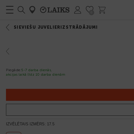
0
IZVĒLNE
SIEVIEŠU JUVELIERIZSTRĀDĀJUMI
Previous
Piegāde:
5-7 darba dienās,
akcijas laikā līdz 10 darba dienām
IZVĒLĒTAIS IZMĒRS:
17.5