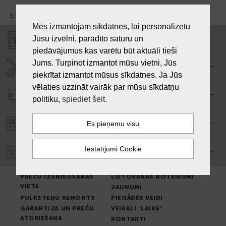
E-pasts:
info@laiksjewellery.lv
Mēs izmantojam sīkdatnes, lai personalizētu
VEIKALI "LAIKS"
Jūsu izvēlni, parādīto saturu un
piedāvājumus kas varētu būt aktuāli tieši
Jums. Turpinot izmantot mūsu vietni, Jūs
SERVISA CENTRS "LAIKS"
piekrītat izmantot mūsus sīkdatnes. Ja Jūs
vēlaties uzzināt vairāk par mūsu sīkdatņu
PIEGĀDE
politiku,
spiediet šeit
.
PASŪTĪJUMA APMAKSA
GARANTIJA
PREČU IZSNIEGŠANAS
LIETOŠANAS NOTEIKUMI
VIETA
JAUNUMI
PULKSTEŅU REMONTS
PIEGĀDES VEIDI
GARANTIJA UN PREČU
VEIKALI "LAIKS"
ATGRIEŠANA
KONTAKTI