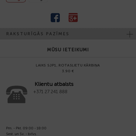
RAKSTURĪGĀS PAZĪMES
MŪSU IETEIKUMI
LAIKS SJP1, ROTASLIETU KĀRBIŅA
3.90 €
Klientu atbalsts
+371 27 241 888
Pm. - Pkt. 09:00 - 18:00
Sest. un Sv. - brīvs.