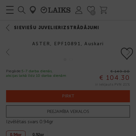
0
SIEVIEŠU JUVELIERIZSTRĀDĀJUMI
ASTER, EPF10891, Auskari
Previous
Next
Piegāde:
5-7 darba dienās,
€ 149.00
akcijas laikā līdz 10 darba dienām
€ 104.30
-30%
ir iekļauts PVN 21%
PIRKT
PIEEJAMĪBA VEIKALOS
Izvēlētais svars
0.94gr
0.94gr
0.92gr