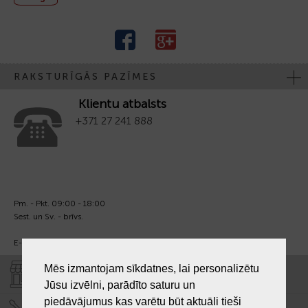
RAKSTURĪGĀS PAZĪMES
Klientu atbalsts
+371 27 241 888
Pm. - Pkt. 09:00 - 18:00
Sest. un Sv. - brīvs.
E-pasts:
info@laiksjewellery.lv
Mēs izmantojam sīkdatnes, lai personalizētu
VEIKALI "LAIKS"
Jūsu izvēlni, parādīto saturu un
piedāvājumus kas varētu būt aktuāli tieši