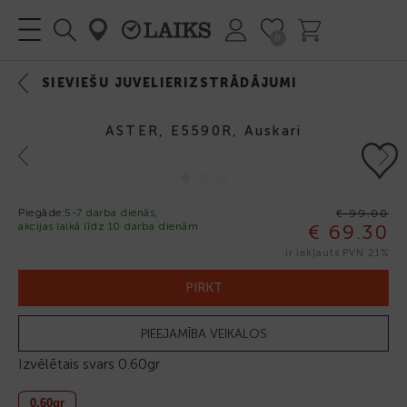
0
SIEVIEŠU JUVELIERIZSTRĀDĀJUMI
ASTER, E5590R, Auskari
Previous
Next
Piegāde:
5-7 darba dienās,
€ 99.00
akcijas laikā līdz 10 darba dienām
€ 69.30
-30%
ir iekļauts PVN 21%
PIRKT
PIEEJAMĪBA VEIKALOS
Izvēlētais svars
0.60gr
0.60gr