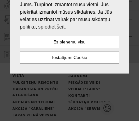
SERVISA CENTRS "LAIKS"
Jums. Turpinot izmantot mūsu vietni, Jūs
piekrītat izmantot mūsus sīkdatnes. Ja Jūs
PIEGĀDE
vēlaties uzzināt vairāk par mūsu sīkdatņu
politiku,
spiediet šeit
.
PASŪTĪJUMA APMAKSA
GARANTIJA
PREČU IZSNIEGŠANAS
LIETOŠANAS NOTEIKUMI
VIETA
JAUNUMI
PULKSTEŅU REMONTS
PIEGĀDES VEIDI
GARANTIJA UN PREČU
VEIKALI "LAIKS"
ATGRIEŠANA
KONTAKTI
AKCIJAS NOTEIKUMI
SĪKDATŅU POLITIKA
AKCIJA “KARALIENE”
AKCIJA “SERVISS”
LAPAS PILNĀ VERSIJA