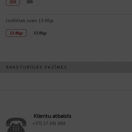
210
200
Izvēlētais svars
13.48gr
13.48gr
13.95gr
RAKSTURĪGĀS PAZĪMES
Klientu atbalsts
+371 27 241 888