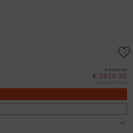
Next
€ 4029.00
€ 2820.30
ir iekļauts PVN 21%