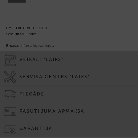
Pm. - Pkt. 09:00 - 18:00
Sest. un Sv. - brīvs.
E-pasts:
info@laiksjewellery.lv
VEIKALI "LAIKS"
SERVISA CENTRS "LAIKS"
PIEGĀDE
PASŪTĪJUMA APMAKSA
GARANTIJA