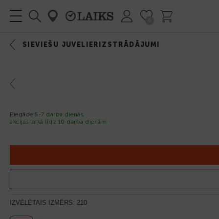
0
IZVĒLNE
SIEVIEŠU JUVELIERIZSTRĀDĀJUMI
Previous
Piegāde:
5-7 darba dienās,
akcijas laikā līdz 10 darba dienām
IZVĒLĒTAIS IZMĒRS:
210