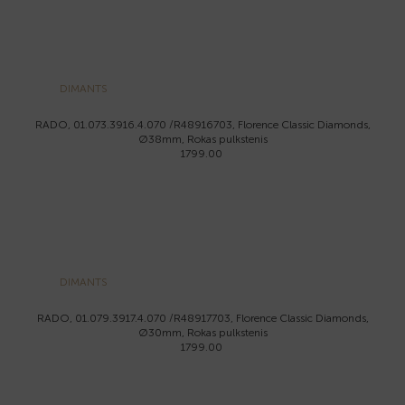
DIMANTS
RADO, 01.073.3916.4.070 /R48916703, Florence Classic Diamonds,
Ø38mm, Rokas pulkstenis
1799.00
DIMANTS
RADO, 01.079.3917.4.070 /R48917703, Florence Classic Diamonds,
Ø30mm, Rokas pulkstenis
1799.00