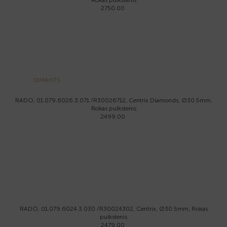
Rokas pulkstenis
2750.00
DIMANTS
RADO, 01.079.6026.3.071 /R30026712, Centrix Diamonds, Ø30.5mm,
Rokas pulkstenis
2499.00
RADO, 01.079.6024.3.030 /R30024302, Centrix, Ø30.5mm, Rokas
pulkstenis
2479.00