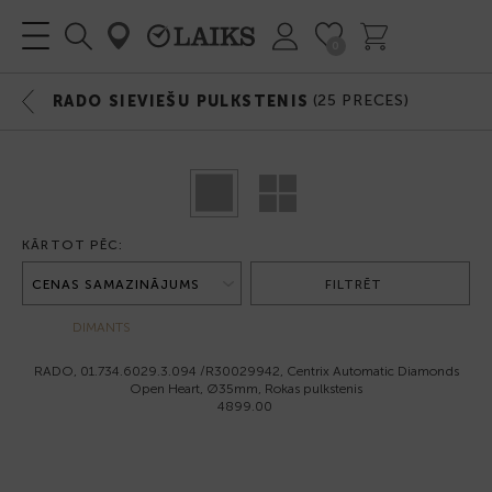
0
(
25
PRECES)
RADO SIEVIEŠU PULKSTENIS
KĀRTOT PĒC:
FILTRĒT
DIMANTS
RADO, 01.734.6029.3.094 /R30029942, Centrix Automatic Diamonds
Open Heart, Ø35mm, Rokas pulkstenis
4899.00