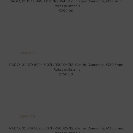
RADO, 01.153.0845.3.071 /R20845712, Integral Diamonds, Ø22.7mm,
Rokas pulkstenis
3299.00
DIMANTS
RADO, 01.079.6024.3.071 /R30024712, Centrix Diamonds, Ø30.5mm,
Rokas pulkstenis
2750.00
DIMANTS
RADO, 01.079.6025.3.071 /R30025712, Centrix Diamonds, Ø30.5mm,