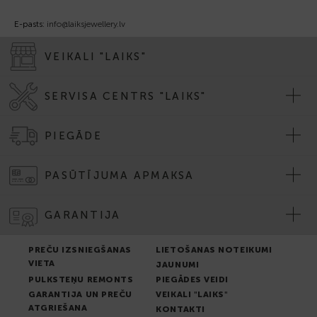
E-pasts:
info@laiksjewellery.lv
VEIKALI "LAIKS"
SERVISA CENTRS "LAIKS"
PIEGĀDE
PASŪTĪJUMA APMAKSA
GARANTIJA
PREČU IZSNIEGŠANAS
LIETOŠANAS NOTEIKUMI
VIETA
JAUNUMI
PULKSTEŅU REMONTS
PIEGĀDES VEIDI
GARANTIJA UN PREČU
VEIKALI "LAIKS"
ATGRIEŠANA
KONTAKTI