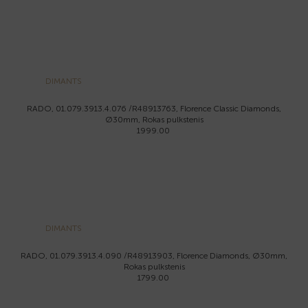
DIMANTS
RADO, 01.079.3913.4.076 /R48913763, Florence Classic Diamonds,
Ø30mm, Rokas pulkstenis
1999.00
DIMANTS
RADO, 01.079.3913.4.090 /R48913903, Florence Diamonds, Ø30mm,
Rokas pulkstenis
1799.00