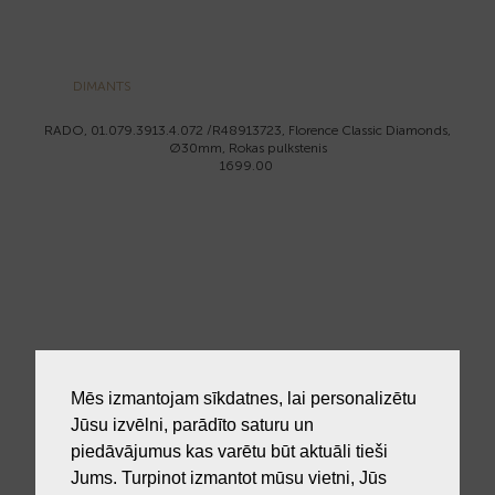
DIMANTS
RADO, 01.079.3913.4.072 /R48913723, Florence Classic Diamonds,
Ø30mm, Rokas pulkstenis
1699.00
RADO, 01.073.3912.4.040 /R48912403, Florence, Ø38mm, Rokas
pulkstenis
Mēs izmantojam sīkdatnes, lai personalizētu
1599.00
Jūsu izvēlni, parādīto saturu un
piedāvājumus kas varētu būt aktuāli tieši
Jums. Turpinot izmantot mūsu vietni, Jūs