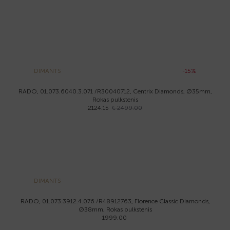
DIMANTS
-15%
RADO, 01.073.6040.3.071 /R30040712, Centrix Diamonds, Ø35mm,
Rokas pulkstenis
2124.15
€ 2499.00
DIMANTS
RADO, 01.073.3912.4.076 /R48912763, Florence Classic Diamonds,
Ø38mm, Rokas pulkstenis
1999.00