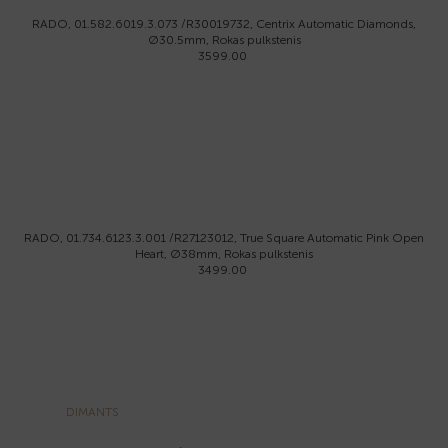
RADO, 01.582.6019.3.073 /R30019732, Centrix Automatic Diamonds,
Ø30.5mm, Rokas pulkstenis
3599.00
RADO, 01.734.6123.3.001 /R27123012, True Square Automatic Pink Open
Heart, Ø38mm, Rokas pulkstenis
3499.00
DIMANTS