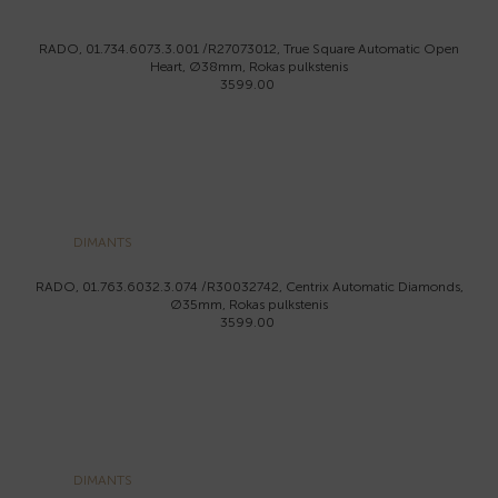
RADO, 01.734.6073.3.001 /R27073012, True Square Automatic Open
Heart, Ø38mm, Rokas pulkstenis
3599.00
DIMANTS
RADO, 01.763.6032.3.074 /R30032742, Centrix Automatic Diamonds,
Ø35mm, Rokas pulkstenis
3599.00
DIMANTS