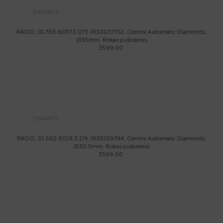
DIMANTS
RADO, 01.763.6037.3.073 /R30037732, Centrix Automatic Diamonds,
Ø35mm, Rokas pulkstenis
3599.00
DIMANTS
RADO, 01.582.6019.3.174 /R30019744, Centrix Automatic Diamonds,
Ø30.5mm, Rokas pulkstenis
3599.00