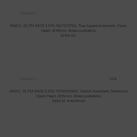
DIMANTS
RADO, 01.734.6073.3.070 /R27073702, True Square Automatic Open
Heart, Ø38mm, Rokas pulkstenis
4299.00
DIMANTS
-15%
RADO, 01.734.6029.3.092 /R30029922, Centrix Automatic Diamonds
Open Heart, Ø35mm, Rokas pulkstenis
3654.15
€ 4299.00