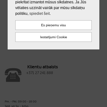
piekrītat izmantot mūsus sīkdatnes. Ja Jūs
vēlaties uzzināt vairāk par mūsu sīkdatņu
politiku,
spiediet šeit
.
JAUNUMS
RADO, 01.079.3913.4.002 /R48913023, Florence, Ø30mm, Rokas
pulkstenis
1459.00
Klientu atbalsts
+371 27 241 888
Pm. - Pkt. 09:00 - 18:00
Sest. un Sv. - brīvs.