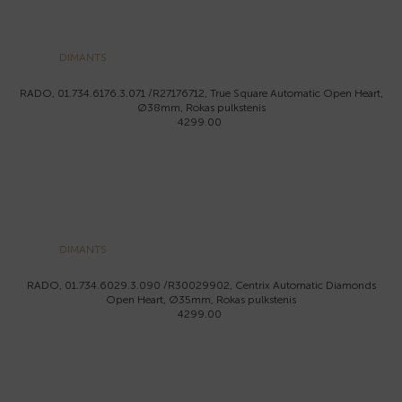
DIMANTS
RADO, 01.734.6176.3.071 /R27176712, True Square Automatic Open Heart,
Ø38mm, Rokas pulkstenis
4299.00
DIMANTS
RADO, 01.734.6029.3.090 /R30029902, Centrix Automatic Diamonds
Open Heart, Ø35mm, Rokas pulkstenis
4299.00