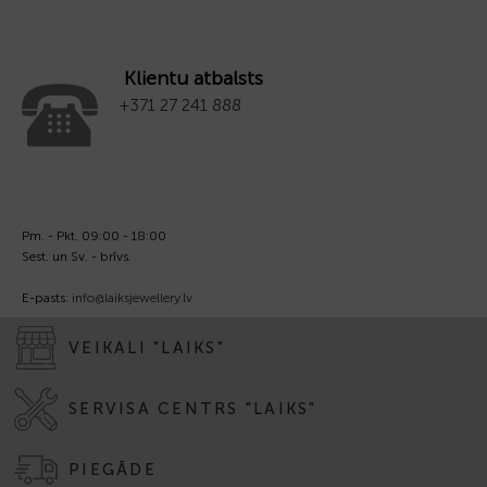
Klientu atbalsts
+371 27 241 888
Pm. - Pkt. 09:00 - 18:00
Sest. un Sv. - brīvs.
E-pasts:
info@laiksjewellery.lv
VEIKALI "LAIKS"
SERVISA CENTRS "LAIKS"
PIEGĀDE