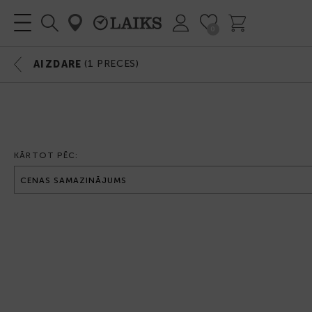
0
IZVĒLNE
(
1
PRECES)
AIZDARE
KĀRTOT PĒC: