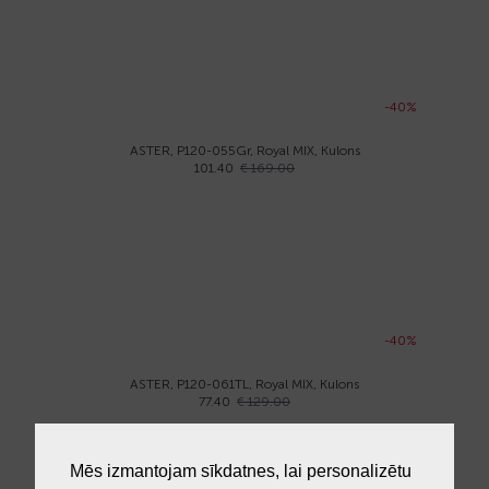
-40%
ASTER, P120-055Gr, Royal MIX, Kulons
101.40
€ 169.00
-40%
ASTER, P120-061TL, Royal MIX, Kulons
77.40
€ 129.00
Mēs izmantojam sīkdatnes, lai personalizētu