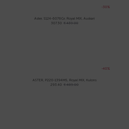
-30%
Aster, S124-6076Gr, Royal MIX, Auskari
307.30
€ 439.00
-40%
ASTER, P220-1394M5, Royal MIX, Kulons
293.40
€ 489.00