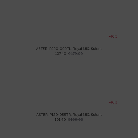
-40%
ASTER, P220-062TL, Royal MIX, Kulons
107.40
€ 179.00
-40%
ASTER, P120-055TR, Royal MIX, Kulons
101.40
€ 169.00