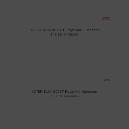
-30%
ASTER, K124-6068TL, Royal MIX, Gredzens
342.30
€ 489.00
-30%
ASTER, K122-6023T, Royal MIX, Gredzens
328.30
€ 469.00