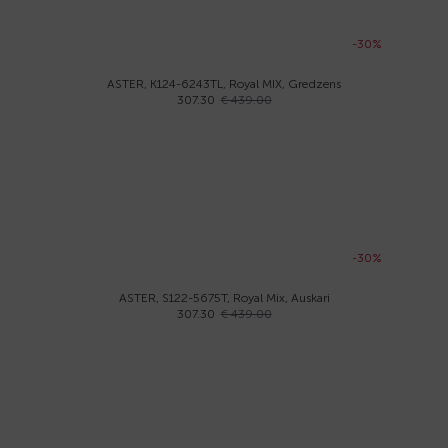
-30%
ASTER, K124-6243TL, Royal MIX, Gredzens
307.30
€ 439.00
-30%
ASTER, S122-5675T, Royal Mix, Auskari
307.30
€ 439.00