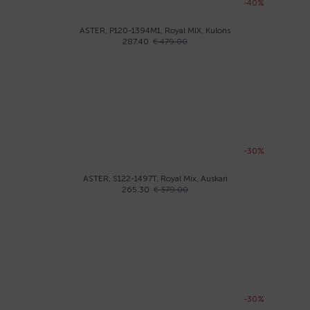
-40%
ASTER, P120-1394M1, Royal MIX, Kulons
287.40
€ 479.00
-30%
ASTER, S122-1497T, Royal Mix, Auskari
265.30
€ 379.00
-30%