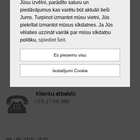
Jūsu izvēlni, parādīto saturu un
piedāvājumus kas varētu būt aktuāli tieši
Jums. Turpinot izmantot mūsu vietni, Jūs
piekrītat izmantot mūsus sīkdatnes. Ja Jūs
-40%
vēlaties uzzināt vairāk par mūsu sīkdatņu
ASTER, P120-061Gr, Royal MIX, Kulons
politiku,
spiediet šeit
.
77.40
€ 129.00
Klientu atbalsts
+371 27 241 888
Pm. - Pkt. 09:00 - 18:00