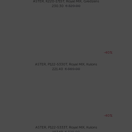
ASTER, K220-1715Т, Royal MIX, Gredzens
230.30
€ 329.00
-40%
ASTER, P122-5330Т, Royal MIX, Kulons
221.40
€ 369.00
-40%
ASTER, P122-5333Т, Royal MIX, Kulons