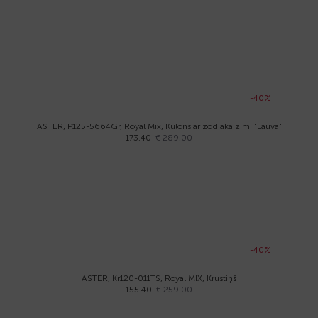
-40%
ASTER, P125-5664Gr, Royal Mix, Kulons ar zodiaka zīmi "Lauva"
173.40
€ 289.00
-40%
ASTER, Kr120-011TS, Royal MIX, Krustiņš
155.40
€ 259.00