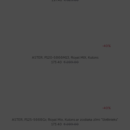
197.40
€ 329.00
-40%
ASTER, P120-5866M13, Royal MIX, Kulons
173.40
€ 289.00
-40%
ASTER, P125-5668Gr, Royal Mix, Kulons ar zodiaka zīmi "Strēlnieks"
173.40
€ 289.00