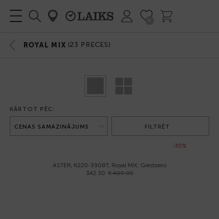
0
(
23
PRECES)
ROYAL MIX
KĀRTOT PĒC:
FILTRĒT
-30%
ASTER, K220-3908T, Royal MIX, Gredzens
342.30
€ 489.00