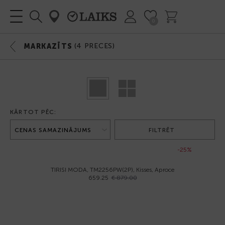
0
(
4
PRECES)
MARKAZĪTS
KĀRTOT PĒC:
FILTRĒT
-25%
TIRISI MODA, TM2256PW(2P), Kisses, Aproce
659.25
€ 879.00