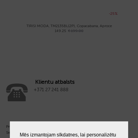
-25%
TIRISI MODA, TM2135BL(2P), Copacabana, Aproce
149.25
€ 199.00
Klientu atbalsts
+371 27 241 888
Pm. - Pkt. 09:00 - 18:00
Sest. un Sv. - brīvs.
Mēs izmantojam sīkdatnes, lai personalizētu