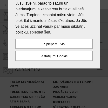
Jūsu izvēlni, parādīto saturu un
E-pasts:
info@laiksjewellery.lv
piedāvājumus kas varētu būt aktuāli tieši
Jums. Turpinot izmantot mūsu vietni, Jūs
VEIKALI "LAIKS"
piekrītat izmantot mūsus sīkdatnes. Ja Jūs
vēlaties uzzināt vairāk par mūsu sīkdatņu
SERVISA CENTRS "LAIKS"
politiku,
spiediet šeit
.
PIEGĀDE
PASŪTĪJUMA APMAKSA
GARANTIJA
PREČU IZSNIEGŠANAS
LIETOŠANAS NOTEIKUMI
VIETA
JAUNUMI
PULKSTEŅU REMONTS
PIEGĀDES VEIDI
GARANTIJA UN PREČU
VEIKALI "LAIKS"
ATGRIEŠANA
KONTAKTI
AKCIJAS NOTEIKUMI
SĪKDATŅU POLITIKA