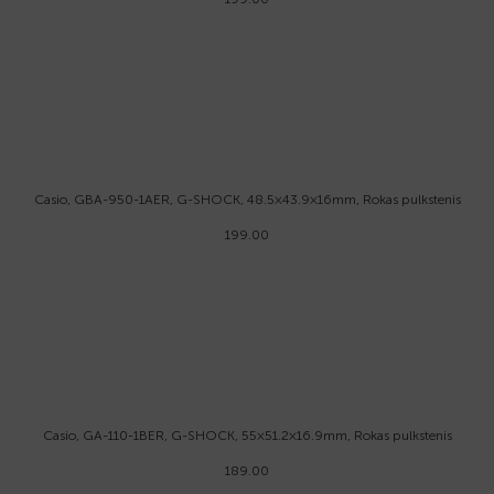
Casio, GBA-950-1AER, G-SHOCK, 48.5×43.9×16mm, Rokas pulkstenis
199.00
Casio, GA-110-1BER, G-SHOCK, 55×51.2×16.9mm, Rokas pulkstenis
189.00