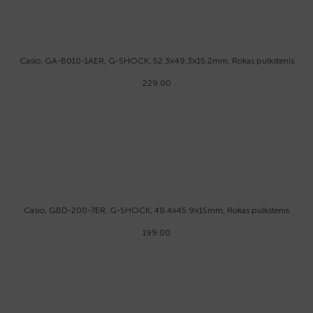
Casio, GA-B010-1AER, G-SHOCK, 52.3×49.3×15.2mm, Rokas pulkstenis
229.00
Casio, GBD-200-7ER, G-SHOCK, 48.4×45.9×15mm, Rokas pulkstenis
199.00