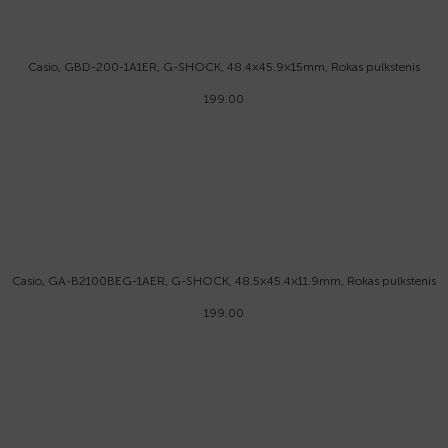
Casio, GBD-200-1A1ER, G-SHOCK, 48.4×45.9×15mm, Rokas pulkstenis
199.00
Casio, GA-B2100BEG-1AER, G-SHOCK, 48.5×45.4×11.9mm, Rokas pulkstenis
199.00