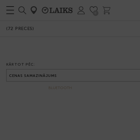
0
IZVĒLNE
(
72
PRECES)
KĀRTOT PĒC:
BLUETOOTH