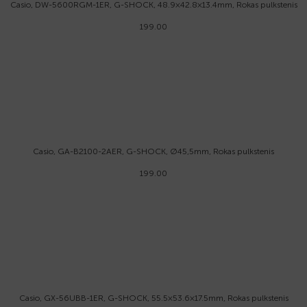
Casio, DW-5600RGM-1ER, G-SHOCK, 48.9×42.8×13.4mm, Rokas pulkstenis
199.00
Casio, GA-B2100-2AER, G-SHOCK, Ø45,5mm, Rokas pulkstenis
199.00
Casio, GX-56UBB-1ER, G-SHOCK, 55.5×53.6×17.5mm, Rokas pulkstenis