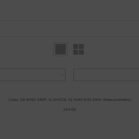
Casio, GA-B010-3AER, G-SHOCK, 52.3×49.3×15.2mm, Rokas pulkstenis
229.00