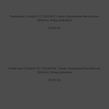
Frederique Constant, FC-716S3H6, Classic Moonphase Manufacture,
Ø40mm, Rokas pulkstenis
3999.00
Frederique Constant, FC-716GR3H6, Classic Moonphase Manufacture,
Ø40mm, Rokas pulkstenis
3999.00