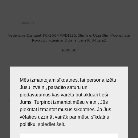
DIMANTS
Frederique Constant, FC-206MPWD1S2B, Slimline, Ultra Slim Moonphase,
Rokas pulkstenis ar 8 dimantiem (0.04 carat)
1699.00
Mēs izmantojam sīkdatnes, lai personalizētu
Jūsu izvēlni, parādīto saturu un
JAUNUMS
piedāvājumus kas varētu būt aktuāli tieši
Frederique Constant, FC-200GR1MC6B, Classics Manchette, 25.7x20mm,
Jums. Turpinot izmantot mūsu vietni, Jūs
Rokas pulkstenis
piekrītat izmantot mūsus sīkdatnes. Ja Jūs
1689.00
vēlaties uzzināt vairāk par mūsu sīkdatņu
politiku,
spiediet šeit
.